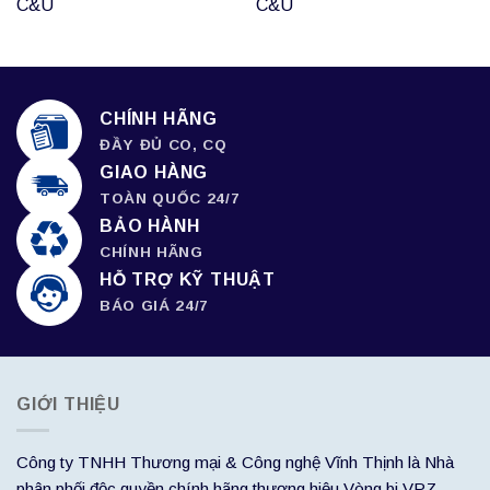
C&U
C&U
CHÍNH HÃNG
ĐẦY ĐỦ CO, CQ
GIAO HÀNG
TOÀN QUỐC 24/7
BẢO HÀNH
CHÍNH HÃNG
HỖ TRỢ KỸ THUẬT
BÁO GIÁ 24/7
GIỚI THIỆU
Công ty TNHH Thương mại & Công nghệ Vĩnh Thịnh là Nhà
phân phối độc quyền chính hãng thương hiệu Vòng bi VPZ,