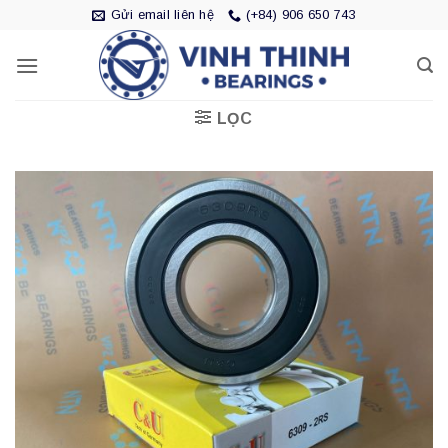
Bỏ
Gửi email liên hệ
(+84) 906 650 743
qua
nội
dung
LỌC