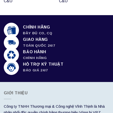
C&U
C&U
CHÍNH HÃNG
ĐẦY ĐỦ CO, CQ
GIAO HÀNG
TOÀN QUỐC 24/7
BẢO HÀNH
CHÍNH HÃNG
HỖ TRỢ KỸ THUẬT
BÁO GIÁ 24/7
GIỚI THIỆU
Công ty TNHH Thương mại & Công nghệ Vĩnh Thịnh là Nhà
phân phối độc quyền chính hãng thương hiệu Vòng bi VPZ,