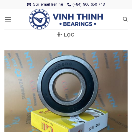
Bỏ
Gửi email liên hệ
(+84) 906 650 743
qua
nội
dung
LỌC