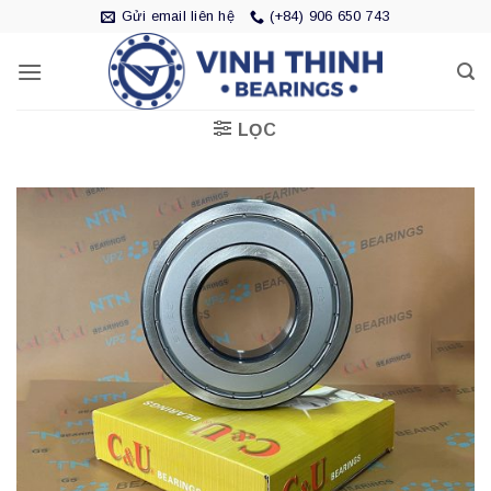
Bỏ
Gửi email liên hệ
(+84) 906 650 743
qua
nội
dung
LỌC