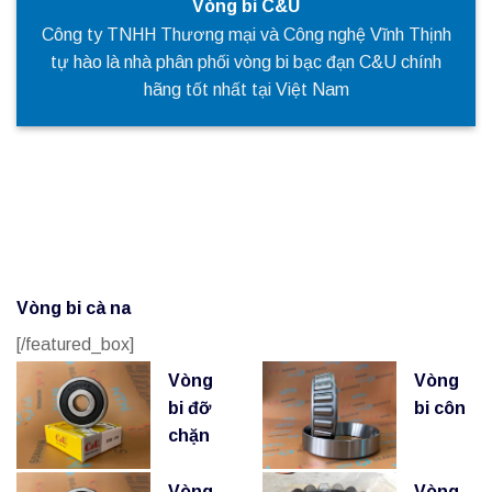
Vòng bi C&U
Công ty TNHH Thương mại và Công nghệ Vĩnh Thịnh
tự hào là nhà phân phối vòng bi bạc đạn C&U chính
hãng tốt nhất tại Việt Nam
Vòng bi cà na
[/featured_box]
Vòng
Vòng
bi đỡ
bi côn
chặn
Vòng
Vòng