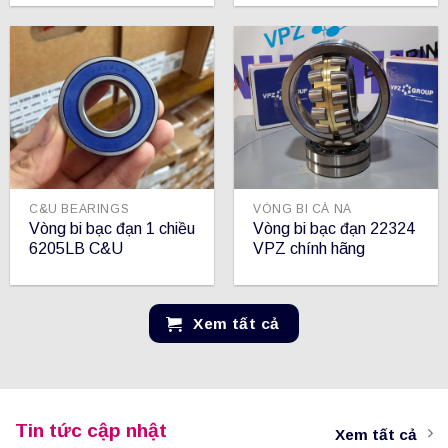
C&U BEARINGS
VÒNG BI CÀ NA
Vòng bi bạc đạn 1 chiều
Vòng bi bạc đạn 22324
6205LB C&U
VPZ chính hãng
Xem tất cả
Tin tức cập nhật
Xem tất cả
NGHỈ HÈ CÙNG CÔNG TY VĨNH THỊNH –