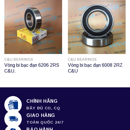
C&U BEARINGS
C&U BEARINGS
Vòng bi bạc đạn 6206 2RS
Vòng bi bạc đạn 6008 2RZ
C&U.
C&U
CHÍNH HÃNG
ĐẦY ĐỦ CO, CQ
GIAO HÀNG
TOÀN QUỐC 24/7
BẢO HÀNH