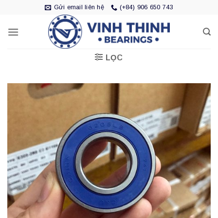
Bỏ
Gửi email liên hệ
(+84) 906 650 743
qua
nội
dung
LỌC