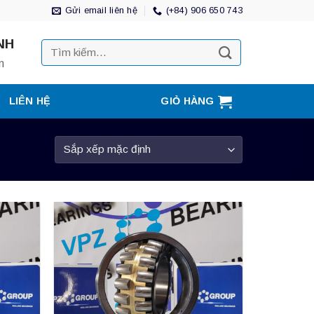
Gửi email liên hệ
(+84) 906 650 743
NH
Tìm
kiếm:
m
LIÊN HỆ
GIỎ HÀNG