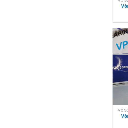
VÒNG
Vò
VÒNG
Vò