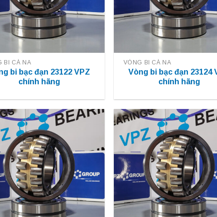
 BI CÀ NA
VÒNG BI CÀ NA
ng bi bạc đạn 23122 VPZ
Vòng bi bạc đạn 23124
chính hãng
chính hãng