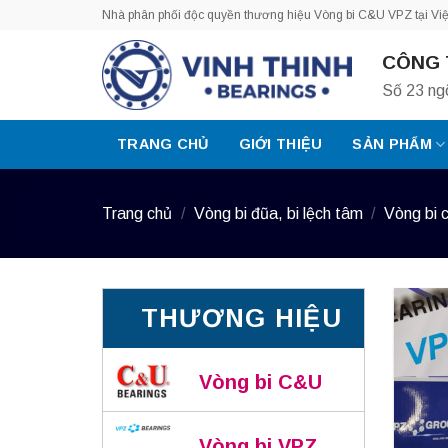
Bỏ
Nhà phân phối độc quyền thương hiệu Vòng bi C&U VPZ tại Vi
qua
CÔNG 
nội
dung
Số 23 ng
TRANG CHỦ
GIỚI THIỆU
SẢN PHẨM
Trang chủ
/
Vòng bi đũa, bi lệch tâm
/
Vòng bi 
THƯƠNG HIỆU
Vòng bi C&U
Vòng bi VPZ