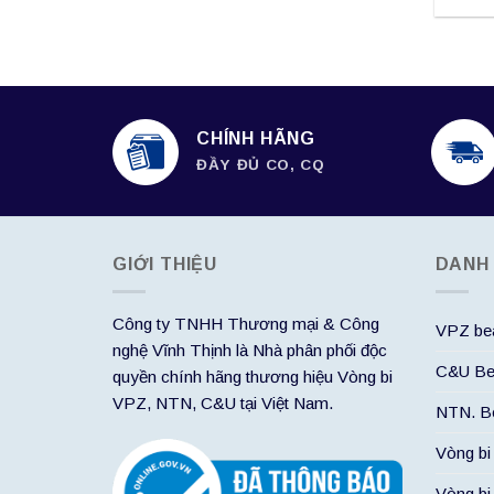
CHÍNH HÃNG
ĐẦY ĐỦ CO, CQ
GIỚI THIỆU
DANH
Công ty TNHH Thương mại & Công
VPZ bea
nghệ Vĩnh Thịnh là Nhà phân phối độc
C&U Be
quyền chính hãng thương hiệu Vòng bi
VPZ, NTN, C&U tại Việt Nam.
NTN. Be
Vòng bi
Vòng bi