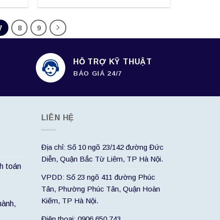
7
8
9
HỖ TRỢ KỸ THUẬT
BÁO GIÁ 24/7
LIÊN HỆ
Địa chỉ: Số 10 ngõ 23/142 đường Đức
Diễn, Quận Bắc Từ Liêm, TP Hà Nội.
h toán
VPDD: Số 23 ngõ 411 đường Phúc
Tân, Phường Phúc Tân, Quận Hoàn
Kiếm, TP Hà Nội.
hành,
Điện thoại: 0906.650.743