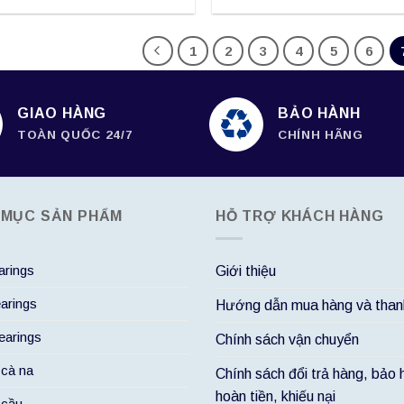
1
2
3
4
5
6
GIAO HÀNG
BẢO HÀNH
TOÀN QUỐC 24/7
CHÍNH HÃNG
 MỤC SẢN PHẨM
HỖ TRỢ KHÁCH HÀNG
rings
Giới thiệu
arings
Hướng dẫn mua hàng và than
arings
Chính sách vận chuyển
 cà na
Chính sách đổi trả hàng, bảo 
hoàn tiền, khiếu nại
 cầu