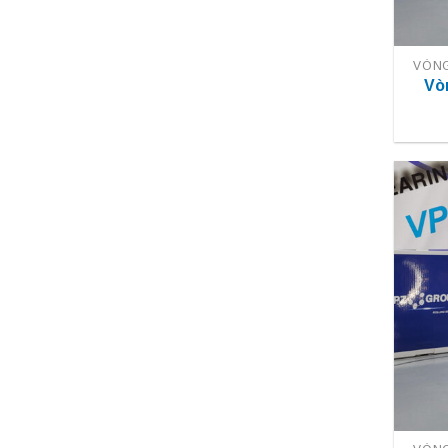
VÒNG
Vò