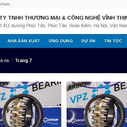
ệt Nam.
TY TNHH THƯƠNG MẠI & CÔNG NGHỆ VĨNH THỊ
õ 411 đường Phúc Tân, Phúc Tân, Hoàn Kiếm, Hà Nội, Việt Na
NHÀ SẢN XUẤT
ỨNG DỤNG
DỰ ÁN
TIN TỨC
cà na
/
Trang 7