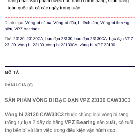
hàng nhái. Sản phẩm được bảo hành chính hãng, Giao hàng
toàn quốc tất cả các ngày trong tuần.
Danh mục:
Vòng bi cà na
,
Vòng bi đũa, bi lệch tâm
,
Vòng bi thương
hiệu
,
VPZ bearings
Thẻ:
23130
,
23130CA
,
bạc đạn 23130
,
bạc đạn 23130CA
,
bạc đạn VPZ
23130
,
vòng bi 23130
,
vòng bi 23130CA
,
vòng bi VPZ 23130
MÔ TẢ
ĐÁNH GIÁ (0)
SẢN PHẨM VÒNG BI BẠC ĐẠN VPZ 23130 CAW33C3
Vòng bi 23130 CAW33C3
thuộc chủng loại vòng bi tang
trống tự lựa 2 dãy do hãng
VPZ Bearing
sản xuất, có tuổi
thọ bền bỉ và làm việc trong điều kiện vận hành cao.