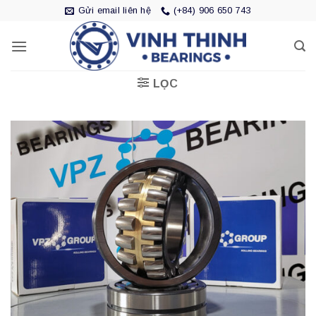
Bỏ
Gửi email liên hệ
(+84) 906 650 743
qua
nội
dung
LỌC