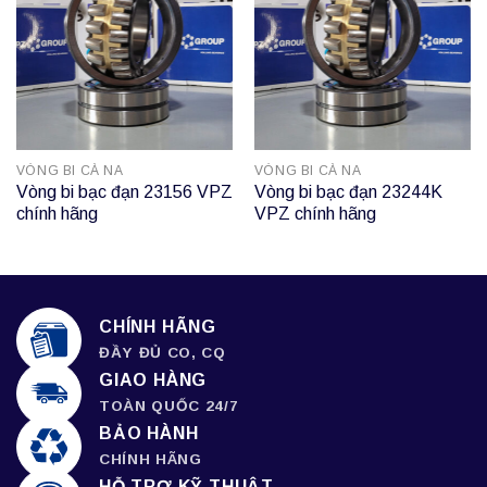
VÒNG BI CÀ NA
VÒNG BI CÀ NA
Vòng bi bạc đạn 23156 VPZ
Vòng bi bạc đạn 23244K
chính hãng
VPZ chính hãng
CHÍNH HÃNG
ĐẦY ĐỦ CO, CQ
GIAO HÀNG
TOÀN QUỐC 24/7
BẢO HÀNH
CHÍNH HÃNG
HỖ TRỢ KỸ THUẬT