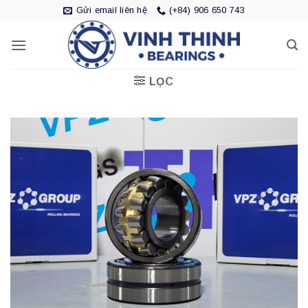
Bỏ
Gửi email liên hệ
(+84) 906 650 743
qua
nội
dung
LỌC