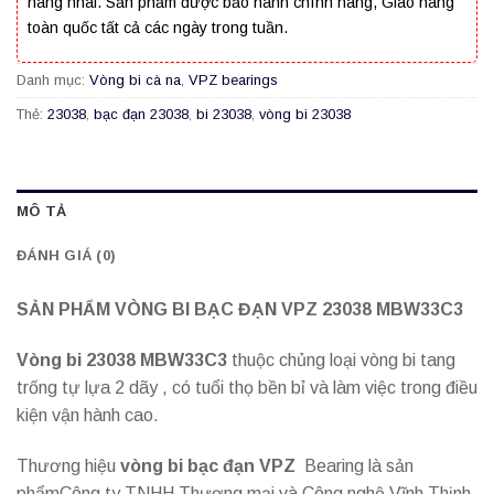
hàng nhái. Sản phẩm được bảo hành chính hãng, Giao hàng
toàn quốc tất cả các ngày trong tuần.
Danh mục:
Vòng bi cà na
,
VPZ bearings
Thẻ:
23038
,
bạc đạn 23038
,
bi 23038
,
vòng bi 23038
MÔ TẢ
ĐÁNH GIÁ (0)
SẢN PHẨM VÒNG BI BẠC ĐẠN VPZ 23038 MBW33C3
Vòng bi 23038 MBW33C3
thuộc chủng loại vòng bi tang
trống tự lựa 2 dãy , có tuổi thọ bền bỉ và làm việc trong điều
kiện vận hành cao.
Thương hiệu
vòng bi bạc đạn VPZ
Bearing là sản
phẩmCông ty TNHH Thương mại và Công nghệ Vĩnh Thịnh