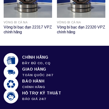
VÒNG BI CÀ NA
VÒNG BI CÀ NA
Vòng bi bạc đạn 22317 VPZ
Vòng bi bạc đạn 22320 VPZ
chính hãng
chính hãng
CHÍNH HÃNG
ĐẦY ĐỦ CO, CQ
GIAO HÀNG
TOÀN QUỐC 24/7
BẢO HÀNH
CHÍNH HÃNG
HỖ TRỢ KỸ THUẬT
BÁO GIÁ 24/7