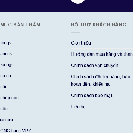
 MỤC SẢN PHẨM
HỖ TRỢ KHÁCH HÀNG
rings
Giới thiệu
arings
Hướng dẫn mua hàng và than
arings
Chính sách vận chuyển
 cà na
Chính sách đổi trả hàng, bảo 
hoàn tiền, khiếu nại
 cầu
Chính sách bảo mật
 chóp nón
Liên hệ
 côn
hai nửa
i CNC hãng VPZ