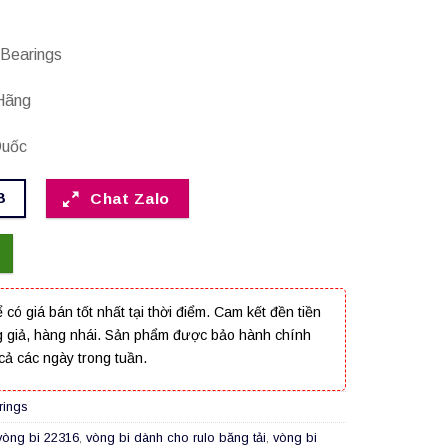
earings
ãng
uốc
8
Chat Zalo
ể có giá bán tốt nhất tại thời điểm. Cam kết đền tiền
g giả, hàng nhái. Sản phẩm được bảo hành chính
cả các ngày trong tuần.
rings
vòng bi 22316
,
vòng bi dành cho rulo băng tải
,
vòng bi