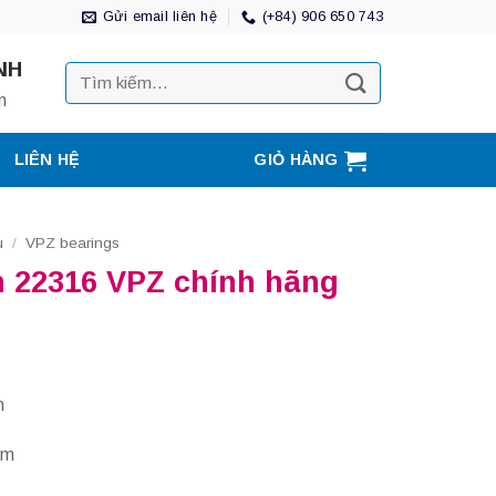
Gửi email liên hệ
(+84) 906 650 743
NH
Tìm
kiếm:
m
LIÊN HỆ
GIỎ HÀNG
u
/
VPZ bearings
n 22316 VPZ chính hãng
m
mm