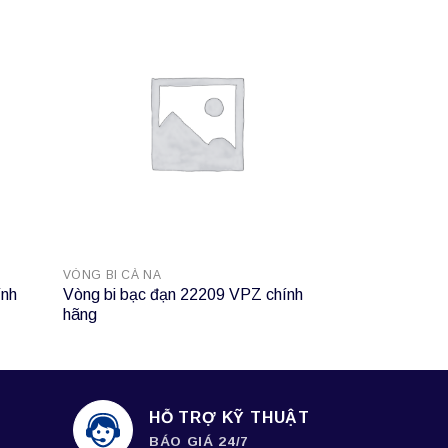
VÒNG BI CÀ NA
VÒNG BI CÀ NA
ính
Vòng bi bạc đạn 22209 VPZ chính
Vòng bi bạc 
hãng
hãng
HỖ TRỢ KỸ THUẬT
BÁO GIÁ 24/7