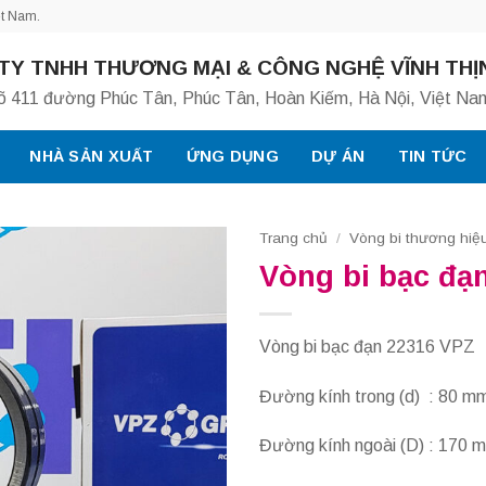
ệt Nam.
TY TNHH THƯƠNG MẠI & CÔNG NGHỆ VĨNH THỊ
õ 411 đường Phúc Tân, Phúc Tân, Hoàn Kiếm, Hà Nội, Việt Na
NHÀ SẢN XUẤT
ỨNG DỤNG
DỰ ÁN
TIN TỨC
Trang chủ
/
Vòng bi thương hiệ
Vòng bi bạc đạ
Vòng bi bạc đạn 22316 VPZ
Đường kính trong (d) : 80 m
Đường kính ngoài (D) : 170 