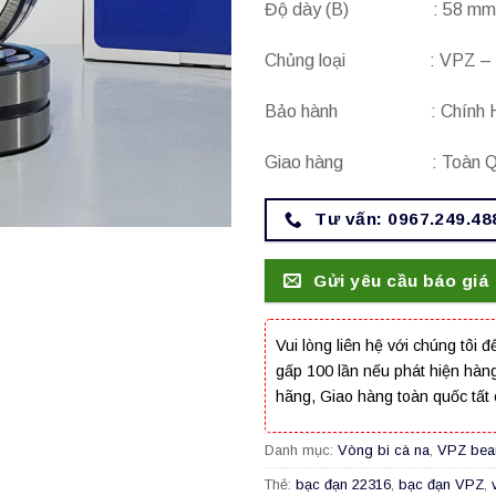
Độ dày (B) : 58 mm
Chủng loại : VPZ – B
Bảo hành : Chính H
Giao hàng : Toàn Q
Tư vấn: 0967.249.48
Gửi yêu cầu báo giá
Vui lòng liên hệ với chúng tôi đ
gấp 100 lần nếu phát hiện hàn
hãng, Giao hàng toàn quốc tất 
Danh mục:
Vòng bi cà na
,
VPZ bea
Thẻ:
bạc đạn 22316
,
bạc đạn VPZ
,