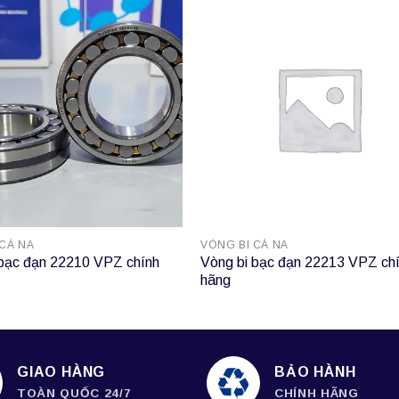
 CÀ NA
VÒNG BI CÀ NA
 bạc đạn 22210 VPZ chính
Vòng bi bạc đạn 22213 VPZ ch
hãng
GIAO HÀNG
BẢO HÀNH
TOÀN QUỐC 24/7
CHÍNH HÃNG