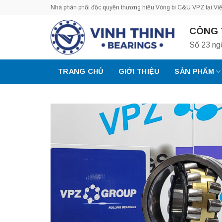
Bỏ
Nhà phân phối độc quyền thương hiệu Vòng bi C&U VPZ tại Vi
qua
CÔNG 
nội
dung
Số 23 ng
TRANG CHỦ
GIỚI THIỆU
SẢN PHẨM