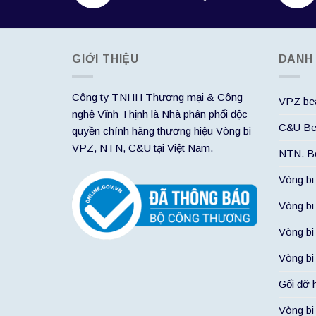
GIỚI THIỆU
DANH
Công ty TNHH Thương mại & Công
VPZ bea
nghệ Vĩnh Thịnh là Nhà phân phối độc
C&U Be
quyền chính hãng thương hiệu Vòng bi
VPZ, NTN, C&U tại Việt Nam.
NTN. Be
Vòng bi
Vòng bi
Vòng bi
Vòng bi
Gối đỡ 
Vòng b