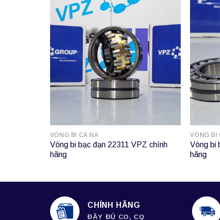
VÒNG BI CÀ NA
VÒNG BI
Vòng bi bạc đạn 22311 VPZ chính
Vòng bi
hãng
hãng
CHÍNH HÃNG
ĐẦY ĐỦ CO, CQ