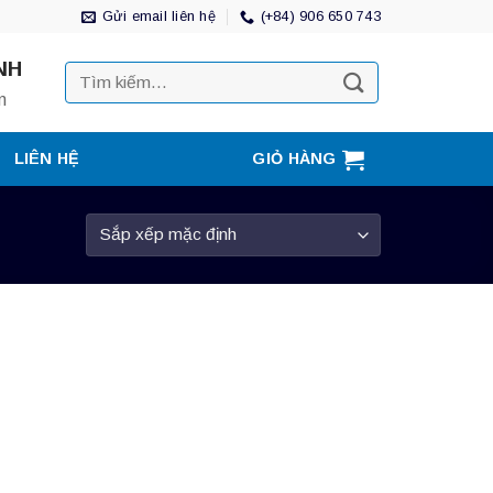
Gửi email liên hệ
(+84) 906 650 743
NH
Tìm
kiếm:
m
LIÊN HỆ
GIỎ HÀNG