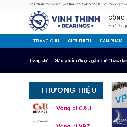
Bỏ
Nhà phân phối độc quyền thương hiệu Vòng bi C&U VPZ tại Vi
qua
CÔNG 
nội
dung
Số 23 ng
TRANG CHỦ
GIỚI THIỆU
SẢN PHẨM
Trang chủ
/
Sản phẩm được gắn thẻ “bac da
THƯƠNG HIỆU
Vòng bi C&U
Vòng bi VPZ