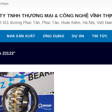
ệt Nam.
TY TNHH THƯƠNG MẠI & CÔNG NGHỆ VĨNH THỊ
õ 411 đường Phúc Tân, Phúc Tân, Hoàn Kiếm, Hà Nội, Việt Na
NHÀ SẢN XUẤT
ỨNG DỤNG
DỰ ÁN
TIN TỨC
n 23122”