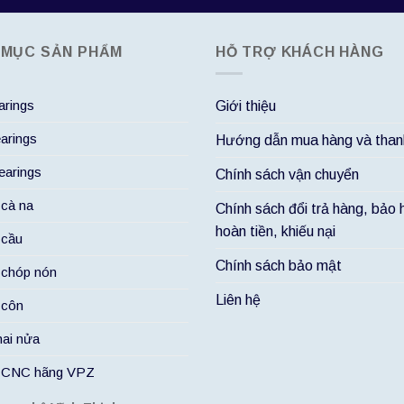
 MỤC SẢN PHẨM
HỖ TRỢ KHÁCH HÀNG
rings
Giới thiệu
arings
Hướng dẫn mua hàng và than
arings
Chính sách vận chuyển
 cà na
Chính sách đổi trả hàng, bảo 
hoàn tiền, khiếu nại
 cầu
Chính sách bảo mật
 chóp nón
Liên hệ
 côn
hai nửa
i CNC hãng VPZ