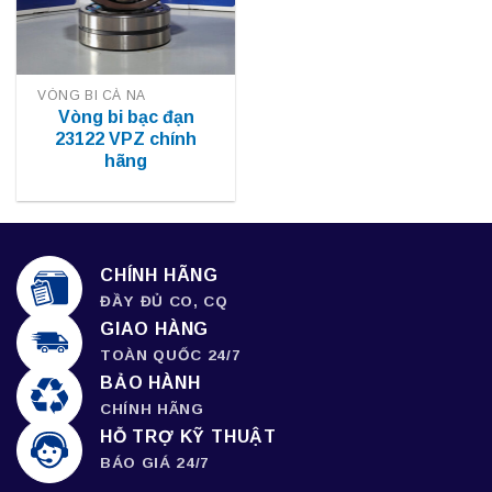
VÒNG BI CÀ NA
Vòng bi bạc đạn
23122 VPZ chính
hãng
CHÍNH HÃNG
ĐẦY ĐỦ CO, CQ
GIAO HÀNG
TOÀN QUỐC 24/7
BẢO HÀNH
CHÍNH HÃNG
HỖ TRỢ KỸ THUẬT
BÁO GIÁ 24/7